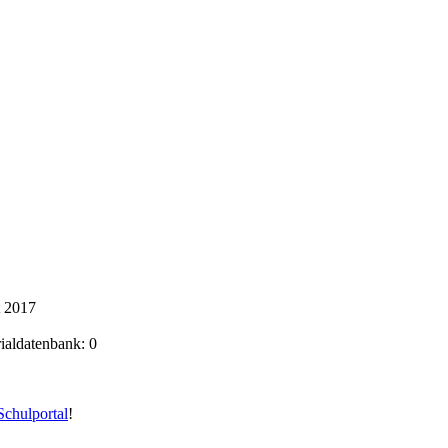
t 2017
rialdatenbank: 0
chulportal
!