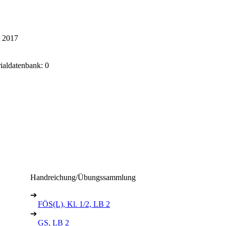
t 2017
rialdatenbank: 0
Handreichung/Übungssammlung
➔
FÖS(L), Kl. 1/2, LB 2
➔
GS, LB 2