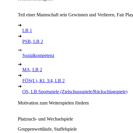
Teil einer Mannschaft sein Gewinnen und Verlieren, Fair Pla
➔
LB 1
➔
PSB, LB 2
⇒
Sozialkompetenz
➔
MA, LB 2
➔
FÖS(L), Kl. 3/4, LB 2
➔
OS, LB Sportspiele (Zielschussspiele/Rückschlagspiele)
Motivation zum Weiterspielen fördern
Platzsuch- und Wechselspiele
Gruppenwettläufe, Staffelspiele