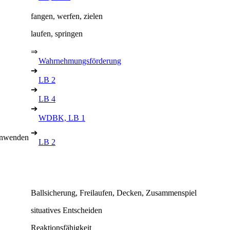
fangen, werfen, zielen
laufen, springen
⇒
Wahrnehmungsförderung
➔
LB 2
➔
LB 4
➔
WDBK, LB 1
➔
 anwenden
LB 2
Ballsicherung, Freilaufen, Decken, Zusammenspiel
situatives Entscheiden
Reaktionsfähigkeit