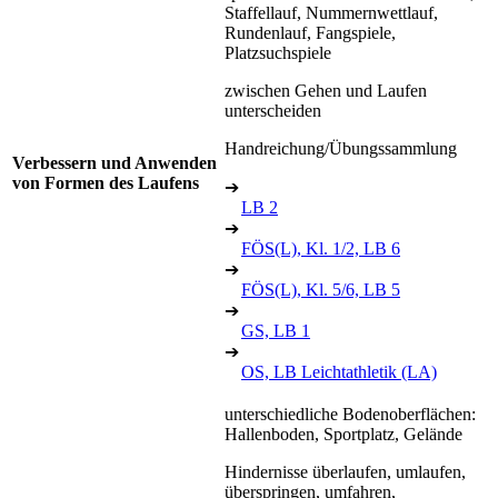
Staffellauf, Nummernwettlauf,
Rundenlauf, Fangspiele,
Platzsuchspiele
zwischen Gehen und Laufen
unterscheiden
Handreichung/Übungssammlung
Verbessern und Anwenden
von Formen des Laufens
➔
LB 2
➔
FÖS(L), Kl. 1/2, LB 6
➔
FÖS(L), Kl. 5/6, LB 5
➔
GS, LB 1
➔
OS, LB Leichtathletik (LA)
unterschiedliche Bodenoberflächen:
Hallenboden, Sportplatz, Gelände
Hindernisse überlaufen, umlaufen,
überspringen, umfahren,