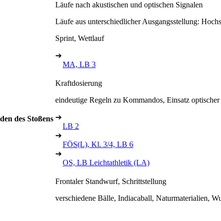
Läufe nach akustischen und optischen Signalen
Läufe aus unterschiedlicher Ausgangsstellung: Hochsta
Sprint, Wettlauf
➔
MA, LB 3
Kraftdosierung
eindeutige Regeln zu Kommandos, Einsatz optischer 
➔
den des Stoßens
LB 2
➔
FÖS(L), Kl. 3/4, LB 6
➔
OS, LB Leichtathletik (LA)
Frontaler Standwurf, Schrittstellung
verschiedene Bälle, Indiacaball, Naturmaterialien, W