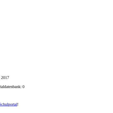
t 2017
rialdatenbank: 0
chulportal
!