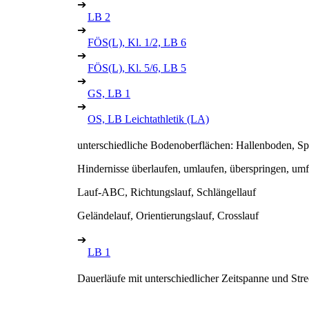
➔
LB 2
➔
FÖS(L), Kl. 1/2, LB 6
➔
FÖS(L), Kl. 5/6, LB 5
➔
GS, LB 1
➔
OS, LB Leichtathletik (LA)
unterschiedliche Bodenoberflächen: Hallenboden, Sp
Hindernisse überlaufen, umlaufen, überspringen, umf
Lauf-ABC, Richtungslauf, Schlängellauf
Geländelauf, Orientierungslauf, Crosslauf
➔
LB 1
Dauerläufe mit unterschiedlicher Zeitspanne und Str