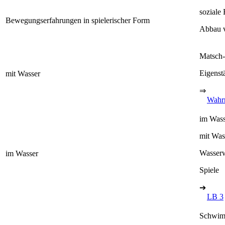
soziale
Bewegungserfahrungen in spielerischer Form
Abbau v
Matsch-
Eigenst
mit Wasser
⇒
Wahr
im Was
mit Wass
Wasserw
im Wasser
Spiele
➔
LB 3
Schwim