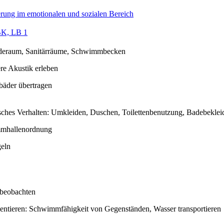
rung im emotionalen und sozialen Bereich
K, LB 1
deraum, Sanitärräume, Schwimmbecken
re Akustik erleben
ibäder übertragen
sches Verhalten: Umkleiden, Duschen, Toilettenbenutzung, Badebekle
mhallenordnung
eln
 beobachten
entieren: Schwimmfähigkeit von Gegenständen, Wasser transportieren