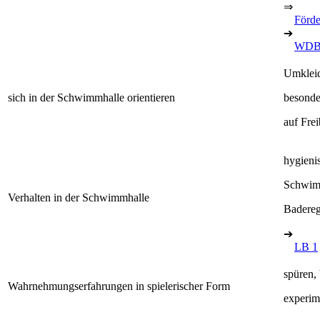
⇒
Förde
➔
WDB
Umklei
sich in der Schwimmhalle orientieren
besonde
auf Fre
hygieni
Schwim
Verhalten in der Schwimmhalle
Badereg
➔
LB 1
spüren,
Wahrnehmungserfahrungen in spielerischer Form
experim