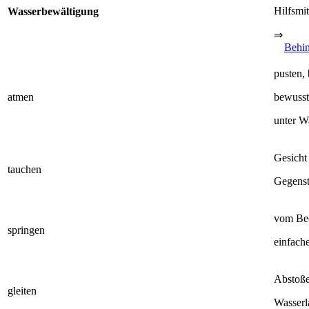
Hilfsmit
Wasserbewältigung
⇒
Behi
pusten, 
atmen
bewuss
unter W
Gesicht
tauchen
Gegenst
vom Bec
springen
einfach
Abstoße
gleiten
Wasser