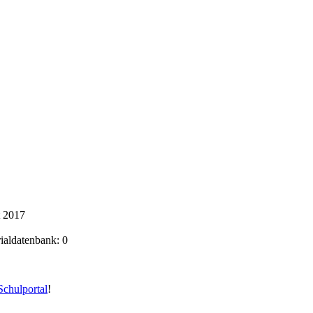
t 2017
rialdatenbank: 0
chulportal
!