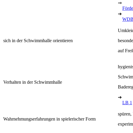
⇒
Förde
➔
WDB
Umklei
sich in der Schwimmhalle orientieren
besonde
auf Fre
hygieni
Schwim
Verhalten in der Schwimmhalle
Badereg
➔
LB 1
spüren,
Wahrnehmungserfahrungen in spielerischer Form
experim