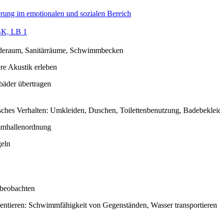
rung im emotionalen und sozialen Bereich
K, LB 1
deraum, Sanitärräume, Schwimmbecken
re Akustik erleben
ibäder übertragen
sches Verhalten: Umkleiden, Duschen, Toilettenbenutzung, Badebekle
mhallenordnung
eln
 beobachten
entieren: Schwimmfähigkeit von Gegenständen, Wasser transportieren