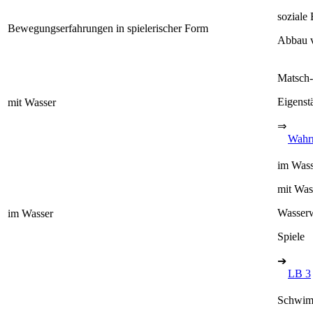
soziale
Bewegungserfahrungen in spielerischer Form
Abbau v
Matsch-
Eigenst
mit Wasser
⇒
Wahr
im Was
mit Wass
Wasserw
im Wasser
Spiele
➔
LB 3
Schwim