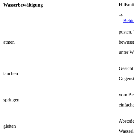
Hilfsmit
Wasserbewältigung
⇒
Behi
pusten, 
atmen
bewuss
unter W
Gesicht
tauchen
Gegenst
vom Bec
springen
einfach
Abstoße
gleiten
Wasser