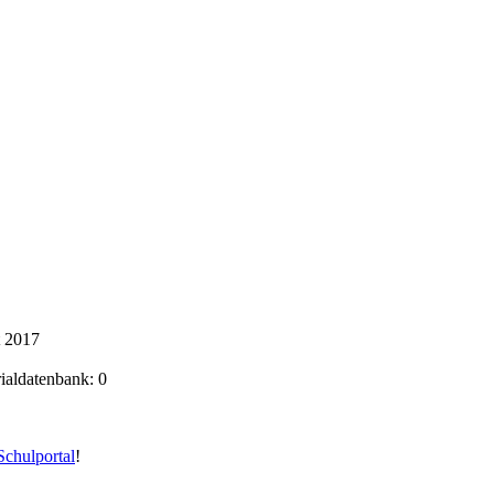
t 2017
rialdatenbank: 0
chulportal
!