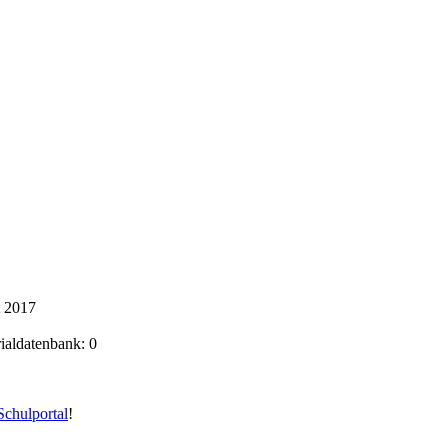
t 2017
rialdatenbank: 0
chulportal
!