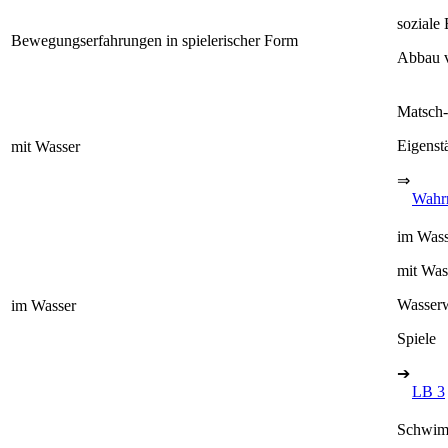
soziale
Bewegungserfahrungen in spielerischer Form
Abbau v
Matsch-
Eigenst
mit Wasser
⇒
Wahr
im Was
mit Wass
Wasserw
im Wasser
Spiele
➔
LB 3
Schwim