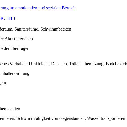
rung im emotionalen und sozialen Bereich
K, LB 1
deraum, Sanitärräume, Schwimmbecken
re Akustik erleben
ibäder übertragen
sches Verhalten: Umkleiden, Duschen, Toilettenbenutzung, Badebekle
mhallenordnung
eln
 beobachten
entieren: Schwimmfähigkeit von Gegenständen, Wasser transportieren