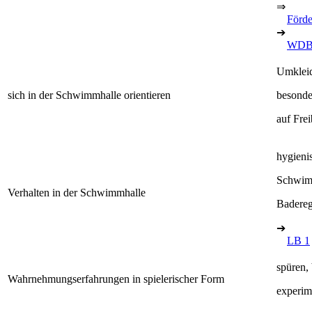
⇒
Förde
➔
WDB
Umklei
sich in der Schwimmhalle orientieren
besonde
auf Fre
hygieni
Schwim
Verhalten in der Schwimmhalle
Badereg
➔
LB 1
spüren,
Wahrnehmungserfahrungen in spielerischer Form
experim