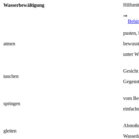
Hilfsmit
Wasserbewältigung
⇒
Behi
pusten, 
atmen
bewuss
unter W
Gesicht
tauchen
Gegenst
vom Bec
springen
einfach
Abstoße
gleiten
Wasser