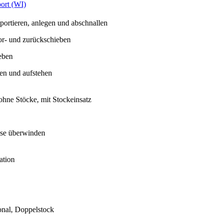
ort (WI)
portieren, anlegen und abschnallen
or- und zurückschieben
eben
llen und aufstehen
ohne Stöcke, mit Stockeinsatz
sse überwinden
ation
onal, Doppelstock