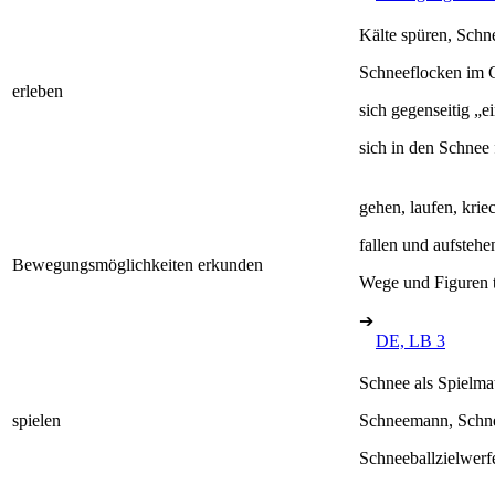
Kälte spüren, Schn
Schneeflocken im 
erleben
sich gegenseitig „e
sich in den Schnee 
gehen, laufen, krie
fallen und aufstehe
Bewegungsmöglichkeiten erkunden
Wege und Figuren t
➔
DE, LB 3
Schnee als Spielma
spielen
Schneemann, Schn
Schneeballzielwerf