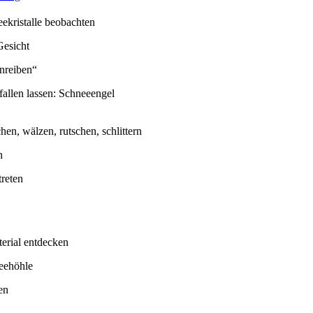
eekristalle beobachten
Gesicht
inreiben“
fallen lassen: Schneeengel
chen, wälzen, rutschen, schlittern
n
reten
terial entdecken
eehöhle
en