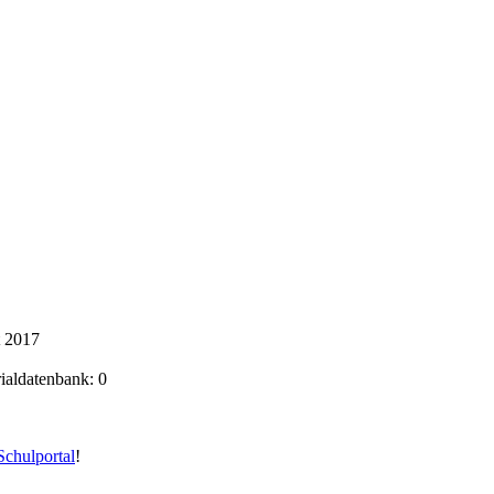
t 2017
rialdatenbank: 0
chulportal
!