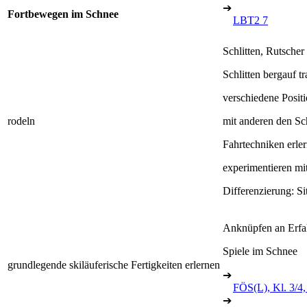
➔
Fortbewegen im Schnee
LBT2 7
Schlitten, Rutscher
Schlitten bergauf t
verschiedene Posit
rodeln
mit anderen den Sch
Fahrtechniken erle
experimentieren mi
Differenzierung: Si
Anknüpfen an Erfa
Spiele im Schnee
grundlegende skiläuferische Fertigkeiten erlernen
➔
FÖS(L), Kl. 3/4
➔