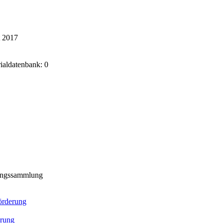
t 2017
rialdatenbank: 0
ungssammlung
rderung
rung