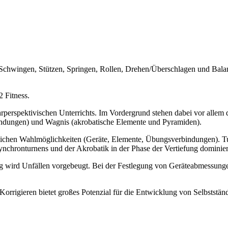
 Schwingen, Stützen, Springen, Rollen, Drehen/Überschlagen und Balan
 Fitness.
hrperspektivischen Unterrichts. Im Vordergrund stehen dabei vor allem
ndungen) und Wagnis (akrobatische Elemente und Pyramiden).
edlichen Wahlmöglichkeiten (Geräte, Elemente, Übungsverbindungen). Tu
hronturnens und der Akrobatik in der Phase der Vertiefung dominier
ung wird Unfällen vorgebeugt. Bei der Festlegung von Geräteabmessung
orrigieren bietet großes Potenzial für die Entwicklung von Selbstständi