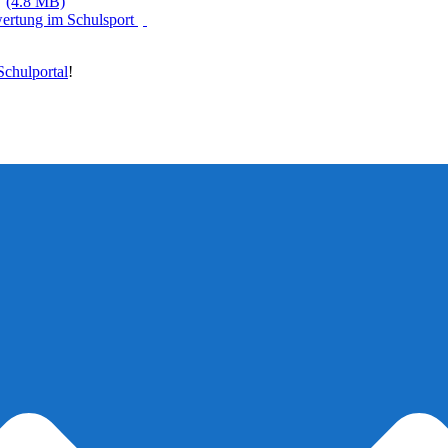
(4.8 MB)
wertung im Schulsport
chulportal
!