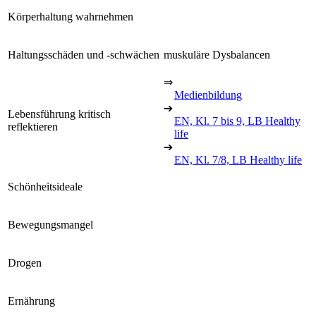
Körperhaltung wahrnehmen
Haltungsschäden und -schwächen
muskuläre Dysbalancen
⇒
Medienbildung
➔
Lebensführung kritisch
EN, Kl. 7 bis 9, LB Healthy
reflektieren
life
➔
EN, Kl. 7/8, LB Healthy life
Schönheitsideale
Bewegungsmangel
Drogen
Ernährung