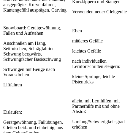
Kurzkippern und Stangen
ausgeprägtes Kurvenfahren,
Kantengefühl ausprägen, Carving
Verwenden neuer Gleitgeräte
Snowboard: Gerätgewöhnung,
Eben
Fallen und Aufstehen
mittleres Gefälle
Anschnallen am Hang,
Seitrutschen, Schrägfahrten
leichtes Gefälle
Schwung bergwärts,
Schwungfächer Basisschwung
nach individuellen
Lernfortschritten steigern:
Schwingen mit Beuge nach
Vorausdrehen
kleine Sprünge, leichte
Pistentricks
Liftfahren
allein, mit Lernhilfen, mit
Partnerhilfe mit und ohne
Abstoß
Eislaufen:
Umfang/Schwierigkeitsgrad
Gerätgewöhnung, Fallübungen,
erhöhen
Gleiten beid- und einbeinig, aus
dem Gehen/Laufen