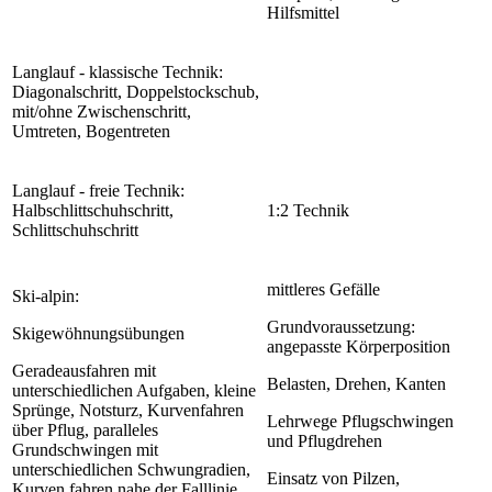
Hilfsmittel
Langlauf - klassische Technik:
Diagonalschritt, Doppelstockschub,
mit/ohne Zwischenschritt,
Umtreten, Bogentreten
Langlauf - freie Technik:
Halbschlittschuhschritt,
1:2 Technik
Schlittschuhschritt
mittleres Gefälle
Ski-alpin:
Grundvoraussetzung:
Skigewöhnungsübungen
angepasste Körperposition
Geradeausfahren mit
Belasten, Drehen, Kanten
unterschiedlichen Aufgaben, kleine
Sprünge, Notsturz, Kurvenfahren
Lehrwege Pflugschwingen
über Pflug, paralleles
und Pflugdrehen
Grundschwingen mit
unterschiedlichen Schwungradien,
Einsatz von Pilzen,
Kurven fahren nahe der Falllinie,