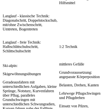
Hilfsmittel
Langlauf - klassische Technik:
Diagonalschritt, Doppelstockschub,
mit/ohne Zwischenschritt,
Umtreten, Bogentreten
Langlauf - freie Technik:
Halbschlittschuhschritt,
1:2 Technik
Schlittschuhschritt
mittleres Gefälle
Ski-alpin:
Grundvoraussetzung:
Skigewöhnungsübungen
angepasste Körperposition
Geradeausfahren mit
Belasten, Drehen, Kanten
unterschiedlichen Aufgaben, kleine
Sprünge, Notsturz, Kurvenfahren
Lehrwege Pflugschwingen
über Pflug, paralleles
und Pflugdrehen
Grundschwingen mit
unterschiedlichen Schwungradien,
Einsatz von Pilzen,
Kurven fahren nahe der Falllinie,