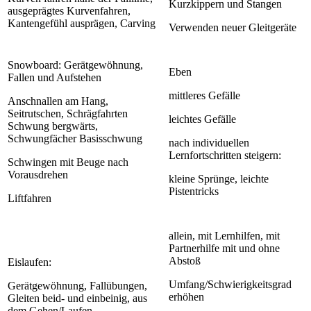
Kurzkippern und Stangen
ausgeprägtes Kurvenfahren,
Kantengefühl ausprägen, Carving
Verwenden neuer Gleitgeräte
Snowboard: Gerätgewöhnung,
Eben
Fallen und Aufstehen
mittleres Gefälle
Anschnallen am Hang,
Seitrutschen, Schrägfahrten
leichtes Gefälle
Schwung bergwärts,
Schwungfächer Basisschwung
nach individuellen
Lernfortschritten steigern:
Schwingen mit Beuge nach
Vorausdrehen
kleine Sprünge, leichte
Pistentricks
Liftfahren
allein, mit Lernhilfen, mit
Partnerhilfe mit und ohne
Abstoß
Eislaufen:
Umfang/Schwierigkeitsgrad
Gerätgewöhnung, Fallübungen,
erhöhen
Gleiten beid- und einbeinig, aus
dem Gehen/Laufen