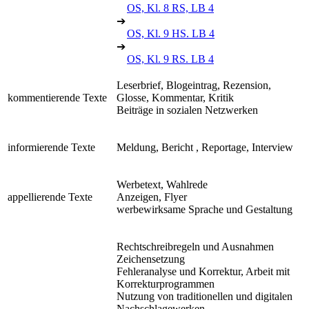
OS, Kl. 8 RS, LB 4
➔
OS, Kl. 9 HS. LB 4
➔
OS, Kl. 9 RS. LB 4
Leserbrief, Blogeintrag, Rezension,
kommentierende Texte
Glosse, Kommentar, Kritik
Beiträge in sozialen Netzwerken
informierende Texte
Meldung, Bericht , Reportage, Interview
Werbetext, Wahlrede
appellierende Texte
Anzeigen, Flyer
werbewirksame Sprache und Gestaltung
Rechtschreibregeln und Ausnahmen
Zeichensetzung
Fehleranalyse und Korrektur, Arbeit mit
Korrekturprogrammen
Nutzung von traditionellen und digitalen
Nachschlagewerken