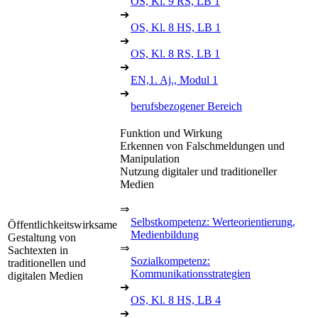
OS, Kl. 9 RS, LB 1
➔
OS, Kl. 8 HS, LB 1
➔
OS, Kl. 8 RS, LB 1
➔
EN,1. Aj., Modul 1
➔
berufsbezogener Bereich
Funktion und Wirkung
Erkennen von Falschmeldungen und
Manipulation
Nutzung digitaler und traditioneller
Medien
⇒
Selbstkompetenz: Werteorientierung,
Öffentlichkeitswirksame
Medienbildung
Gestaltung von
⇒
Sachtexten in
Sozialkompetenz:
traditionellen und
Kommunikationsstrategien
digitalen Medien
➔
OS, Kl. 8 HS, LB 4
➔