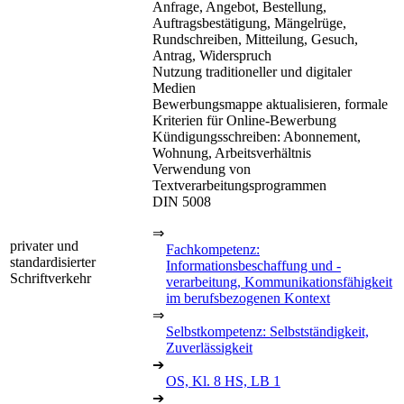
Anfrage, Angebot, Bestellung,
Auftragsbestätigung, Mängelrüge,
Rundschreiben, Mitteilung, Gesuch,
Antrag, Widerspruch
Nutzung traditioneller und digitaler
Medien
Bewerbungsmappe aktualisieren, formale
Kriterien für Online-Bewerbung
Kündigungsschreiben: Abonnement,
Wohnung, Arbeitsverhältnis
Verwendung von
Textverarbeitungsprogrammen
DIN 5008
⇒
privater und
Fachkompetenz:
standardisierter
Informationsbeschaffung und -
Schriftverkehr
verarbeitung, Kommunikationsfähigkeit
im berufsbezogenen Kontext
⇒
Selbstkompetenz: Selbstständigkeit,
Zuverlässigkeit
➔
OS, Kl. 8 HS, LB 1
➔