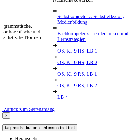
⇒
Selbstkompetenz: Selbstreflexion,
Medienbildung
grammatische,
⇒
orthografische und
Fachkompetenz: Lerntechniken und
stilistische Normen
Lernstrategien
➔
OS, Kl. 9 HS, LB 1
➔
OS, Kl. 9 HS, LB 2
➔
OS, Kl. 9 RS, LB 1
➔
OS, Kl. 9 RS, LB 2
➔
LB 4
Zurück zum Seitenanfang
×
faq_modal_button_schliessen test text
Herausgeber