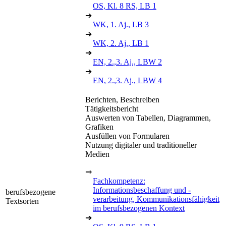
OS, Kl. 8 RS, LB 1
➔
WK, 1. Aj., LB 3
➔
WK, 2. Aj., LB 1
➔
EN, 2.,3. Aj., LBW 2
➔
EN, 2.,3. Aj., LBW 4
Berichten, Beschreiben
Tätigkeitsbericht
Auswerten von Tabellen, Diagrammen,
Grafiken
Ausfüllen von Formularen
Nutzung digitaler und traditioneller
Medien
⇒
Fachkompetenz:
Informationsbeschaffung und -
berufsbezogene
verarbeitung, Kommunikationsfähigkeit
Textsorten
im berufsbezogenen Kontext
➔