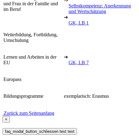
⇒
und Frau in der Familie und
Selbstkompetenz: Anerkennung
im Beruf
und Wertschätzung
➔
GK, LB 1
Weiterbildung, Fortbildung,
Umschulung
Lernen und Arbeiten in der
➔
EU
GK, LB 7
Europass
Bildungsprogramme
exemplarisch: Erasmus
Zurück zum Seitenanfang
×
faq_modal_button_schliessen test text