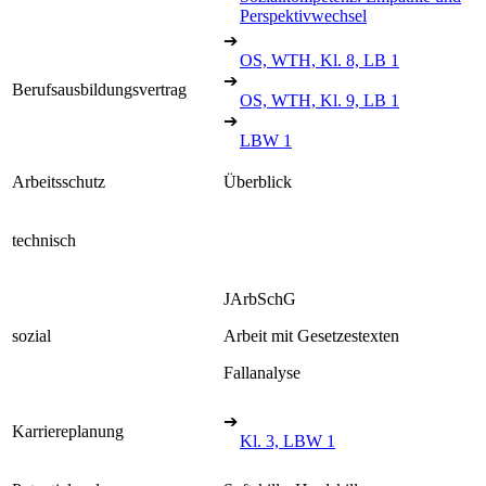
Perspektivwechsel
➔
OS, WTH, Kl. 8, LB 1
➔
Berufsausbildungsvertrag
OS, WTH, Kl. 9, LB 1
➔
LBW 1
Arbeitsschutz
Überblick
technisch
JArbSchG
sozial
Arbeit mit Gesetzestexten
Fallanalyse
➔
Karriereplanung
Kl. 3, LBW 1