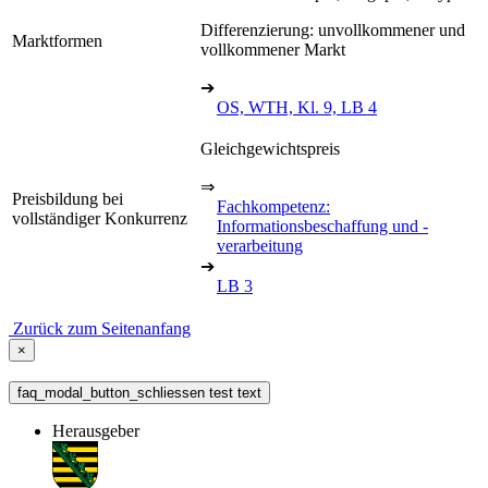
Differenzierung: unvollkommener und
Marktformen
vollkommener Markt
➔
OS, WTH, Kl. 9, LB 4
Gleichgewichtspreis
⇒
Preisbildung bei
Fachkompetenz:
vollständiger Konkurrenz
Informationsbeschaffung und -
verarbeitung
➔
LB 3
Zurück zum Seitenanfang
×
faq_modal_button_schliessen test text
Herausgeber