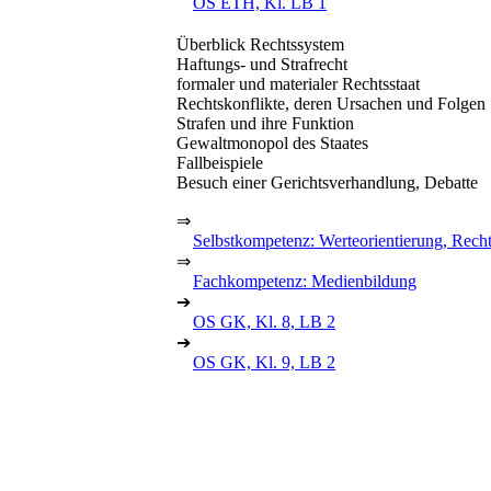
OS ETH, Kl. LB 1
Überblick Rechtssystem
Haftungs- und Strafrecht
formaler und materialer Rechtsstaat
Rechtskonflikte, deren Ursachen und Folgen
Strafen und ihre Funktion
Gewaltmonopol des Staates
Fallbeispiele
Besuch einer Gerichtsverhandlung, Debatte
⇒
Selbstkompetenz: Werteorientierung, Rech
⇒
Fachkompetenz: Medienbildung
➔
OS GK, Kl. 8, LB 2
➔
OS GK, Kl. 9, LB 2