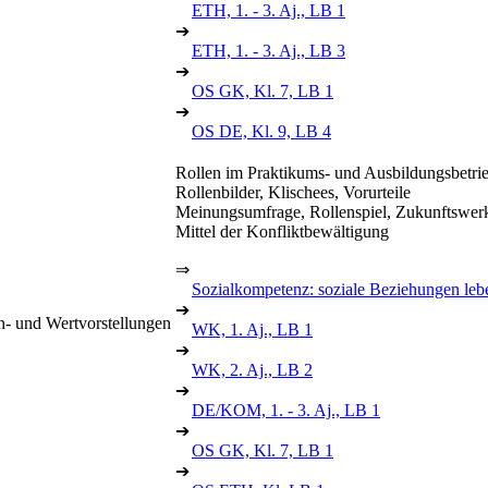
ETH, 1. - 3. Aj., LB 1
➔
ETH, 1. - 3. Aj., LB 3
➔
OS GK, Kl. 7, LB 1
➔
OS DE, Kl. 9, LB 4
Rollen im Praktikums- und Ausbildungsbetrieb
Rollenbilder, Klischees, Vorurteile
Meinungsumfrage, Rollenspiel, Zukunftswerk
Mittel der Konfliktbewältigung
⇒
Sozialkompetenz: soziale Beziehungen lebe
➔
en- und Wertvorstellungen
WK, 1. Aj., LB 1
➔
WK, 2. Aj., LB 2
➔
DE/KOM, 1. - 3. Aj., LB 1
➔
OS GK, Kl. 7, LB 1
➔