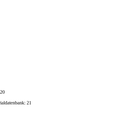
020
rialdatenbank: 21