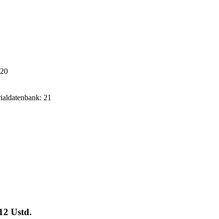
020
rialdatenbank: 21
12 Ustd.