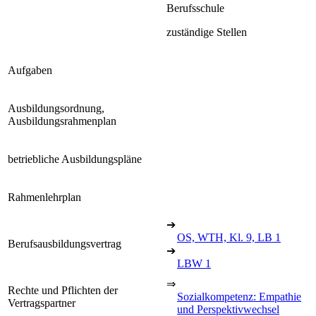
Berufsschule
zuständige Stellen
Aufgaben
Ausbildungsordnung,
Ausbildungsrahmenplan
betriebliche Ausbildungspläne
Rahmenlehrplan
➔
OS, WTH, Kl. 9, LB 1
Berufsausbildungsvertrag
➔
LBW 1
⇒
Rechte und Pflichten der
Sozialkompetenz: Empathie
Vertragspartner
und Perspektivwechsel