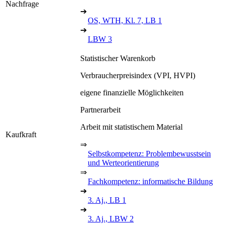
Nachfrage
➔
OS, WTH, Kl. 7, LB 1
➔
LBW 3
Statistischer Warenkorb
Verbraucherpreisindex (VPI, HVPI)
eigene finanzielle Möglichkeiten
Partnerarbeit
Arbeit mit statistischem Material
Kaufkraft
⇒
Selbstkompetenz: Problembewusstsein
und Werteorientierung
⇒
Fachkompetenz: informatische Bildung
➔
3. Aj., LB 1
➔
3. Aj., LBW 2