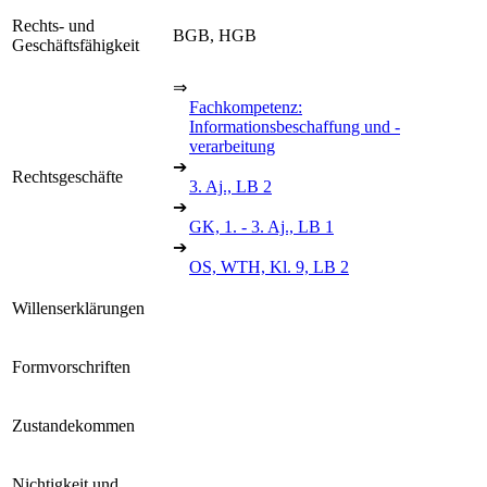
Rechts- und
BGB, HGB
Geschäftsfähigkeit
⇒
Fachkompetenz:
Informationsbeschaffung und -
verarbeitung
➔
Rechtsgeschäfte
3. Aj., LB 2
➔
GK, 1. - 3. Aj., LB 1
➔
OS, WTH, Kl. 9, LB 2
Willenserklärungen
Formvorschriften
Zustandekommen
Nichtigkeit und