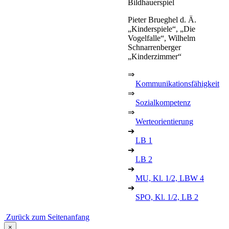
Bildhauerspiel
Pieter Brueghel d. Ä.
„Kinderspiele“, „Die
Vogelfalle“, Wilhelm
Schnarrenberger
„Kinderzimmer“
⇒
Kommunikationsfähigkeit
⇒
Sozialkompetenz
⇒
Werteorientierung
➔
LB 1
➔
LB 2
➔
MU, Kl. 1/2, LBW 4
➔
SPO, Kl. 1/2, LB 2
Zurück zum Seitenanfang
×