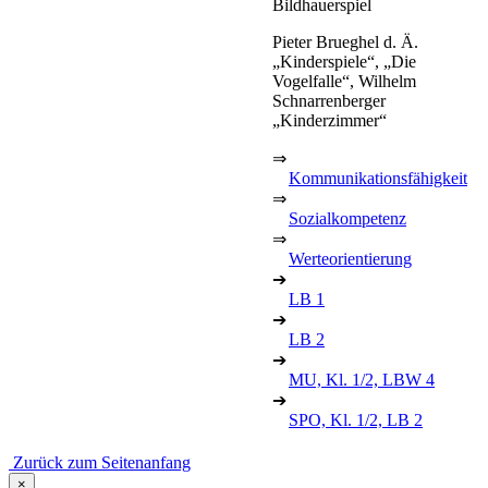
Bildhauerspiel
Pieter Brueghel d. Ä.
„Kinderspiele“, „Die
Vogelfalle“, Wilhelm
Schnarrenberger
„Kinderzimmer“
⇒
Kommunikationsfähigkeit
⇒
Sozialkompetenz
⇒
Werteorientierung
➔
LB 1
➔
LB 2
➔
MU, Kl. 1/2, LBW 4
➔
SPO, Kl. 1/2, LB 2
Zurück zum Seitenanfang
×