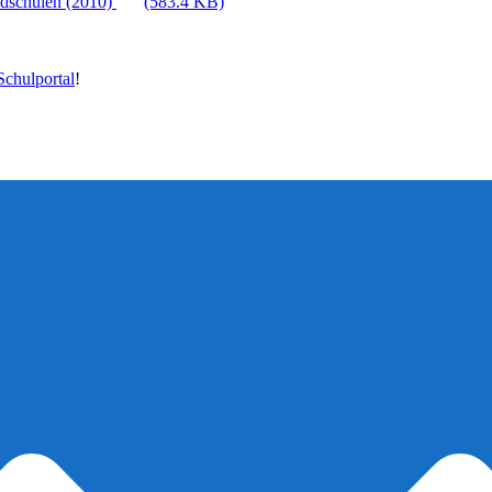
ndschulen (2010)
(583.4 KB)
chulportal
!