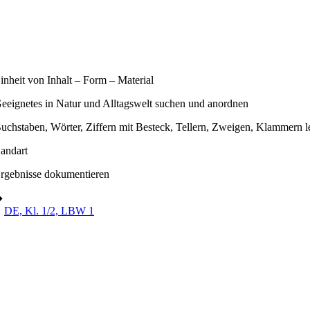
inheit von Inhalt – Form – Material
eeignetes in Natur und Alltagswelt suchen und anordnen
uchstaben, Wörter, Ziffern mit Besteck, Tellern, Zweigen, Klammern l
andart
rgebnisse dokumentieren
➔
DE, Kl. 1/2, LBW 1