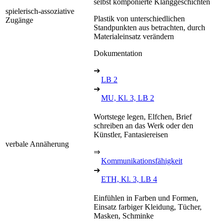
selbst komponierte Klanggeschichten
spielerisch-assoziative
Plastik von unterschiedlichen
Zugänge
Standpunkten aus betrachten, durch
Materialeinsatz verändern
Dokumentation
➔
LB 2
➔
MU, Kl. 3, LB 2
Wortstege legen, Elfchen, Brief
schreiben an das Werk oder den
Künstler, Fantasiereisen
verbale Annäherung
⇒
Kommunikationsfähigkeit
➔
ETH, Kl. 3, LB 4
Einfühlen in Farben und Formen,
Einsatz farbiger Kleidung, Tücher,
Masken, Schminke