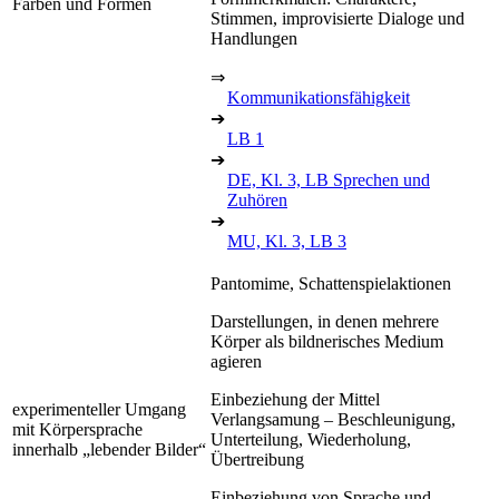
Farben und Formen
Stimmen, improvisierte Dialoge und
Handlungen
⇒
Kommunikationsfähigkeit
➔
LB 1
➔
DE, Kl. 3, LB Sprechen und
Zuhören
➔
MU, Kl. 3, LB 3
Pantomime, Schattenspielaktionen
Darstellungen, in denen mehrere
Körper als bildnerisches Medium
agieren
Einbeziehung der Mittel
experimenteller Umgang
Verlangsamung – Beschleunigung,
mit Körpersprache
Unterteilung, Wiederholung,
innerhalb „lebender Bilder“
Übertreibung
Einbeziehung von Sprache und