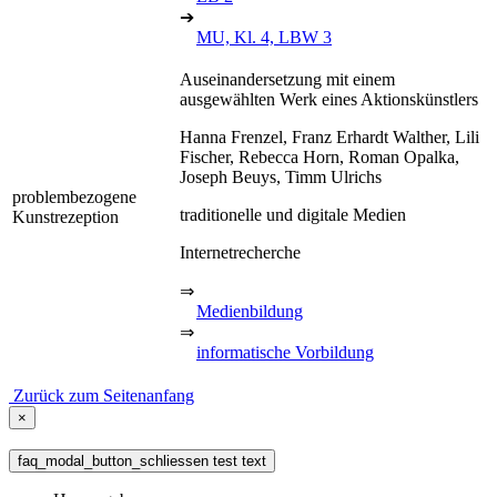
➔
MU, Kl. 4, LBW 3
Auseinandersetzung mit einem
ausgewählten Werk eines Aktionskünstlers
Hanna Frenzel, Franz Erhardt Walther, Lili
Fischer, Rebecca Horn, Roman Opalka,
Joseph Beuys, Timm Ulrichs
problembezogene
traditionelle und digitale Medien
Kunstrezeption
Internetrecherche
⇒
Medienbildung
⇒
informatische Vorbildung
Zurück zum Seitenanfang
×
faq_modal_button_schliessen test text