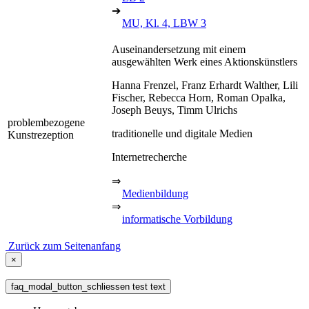
➔
MU, Kl. 4, LBW 3
Auseinandersetzung mit einem
ausgewählten Werk eines Aktionskünstlers
Hanna Frenzel, Franz Erhardt Walther, Lili
Fischer, Rebecca Horn, Roman Opalka,
Joseph Beuys, Timm Ulrichs
problembezogene
traditionelle und digitale Medien
Kunstrezeption
Internetrecherche
⇒
Medienbildung
⇒
informatische Vorbildung
Zurück zum Seitenanfang
×
faq_modal_button_schliessen test text