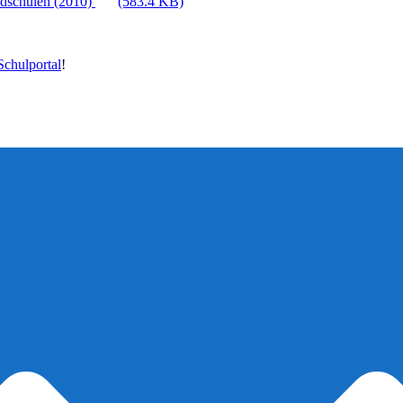
ndschulen (2010)
(583.4 KB)
chulportal
!