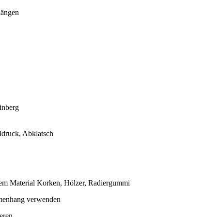
längen
einberg
aldruck, Abklatsch
em Material Korken, Hölzer, Radiergummi
mmenhang verwenden
eren