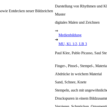
Darstellung von Rhythmen und K
 sowie Entdecken neuer Bildzeichen
Muster
digitales Malen und Zeichnen
⇒
Medienbildung
➔
MU, Kl. 1/2, LB 3
Paul Klee, Pablo Picasso, Saul St
Finger-, Pinsel-, Stempel-, Materi
Abdrücke in weichem Material
Sand, Schnee, Knete
Stempeln, auch mit ungewöhnlich
Druckspuren in einem Bildzusa
Verzieren, Schmücken, Ornamenti