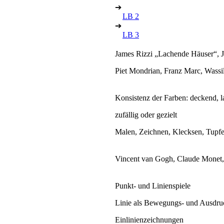
➔
LB 2
➔
LB 3
James Rizzi „Lachende Häuser“, Ji
Piet Mondrian, Franz Marc, Wassi
Konsistenz der Farben: deckend, la
zufällig oder gezielt
Malen, Zeichnen, Klecksen, Tupfen
Vincent van Gogh, Claude Monet, 
Punkt- und Linienspiele
Linie als Bewegungs- und Ausdru
Einlinienzeichnungen