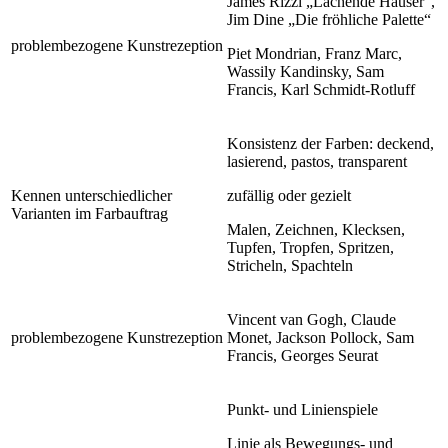
James Rizzi „Lachende Häuser“,
Jim Dine „Die fröhliche Palette“
problembezogene Kunstrezeption
Piet Mondrian, Franz Marc,
Wassily Kandinsky, Sam
Francis, Karl Schmidt-Rotluff
Konsistenz der Farben: deckend,
lasierend, pastos, transparent
Kennen unterschiedlicher
zufällig oder gezielt
Varianten im Farbauftrag
Malen, Zeichnen, Klecksen,
Tupfen, Tropfen, Spritzen,
Stricheln, Spachteln
Vincent van Gogh, Claude
problembezogene Kunstrezeption
Monet, Jackson Pollock, Sam
Francis, Georges Seurat
Punkt- und Linienspiele
Linie als Bewegungs- und