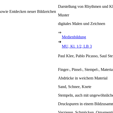
Darstellung von Rhythmen und K
 sowie Entdecken neuer Bildzeichen
Muster
digitales Malen und Zeichnen
⇒
Medienbildung
➔
MU, Kl. 1/2, LB 3
Paul Klee, Pablo Picasso, Saul St
Finger-, Pinsel-, Stempel-, Materi
Abdrücke in weichem Material
Sand, Schnee, Knete
Stempeln, auch mit ungewöhnlich
Druckspuren in einem Bildzusa
Verzieren, Schmücken, Ornamenti