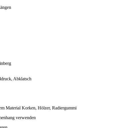
längen
einberg
aldruck, Abklatsch
em Material Korken, Hölzer, Radiergummi
mmenhang verwenden
eren