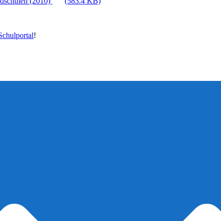
ndschulen (2010)
(583.4 KB)
chulportal
!