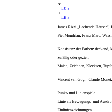
➔
LB 2
➔
LB 3
James Rizzi „Lachende Häuser“, Ji
Piet Mondrian, Franz Marc, Wassi
Konsistenz der Farben: deckend, la
zufällig oder gezielt
Malen, Zeichnen, Klecksen, Tupfen
Vincent van Gogh, Claude Monet, 
Punkt- und Linienspiele
Linie als Bewegungs- und Ausdru
Einlinienzeichnungen