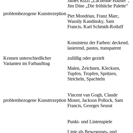
James Rizzi „Lachende Häuser“,
Jim Dine „Die fröhliche Palette“
problembezogene Kunstrezeption
Piet Mondrian, Franz Marc,
Wassily Kandinsky, Sam
Francis, Karl Schmidt-Rotluff
Konsistenz der Farben: deckend,
lasierend, pastos, transparent
Kennen unterschiedlicher
zufällig oder gezielt
Varianten im Farbauftrag
Malen, Zeichnen, Klecksen,
Tupfen, Tropfen, Spritzen,
Stricheln, Spachteln
Vincent van Gogh, Claude
problembezogene Kunstrezeption
Monet, Jackson Pollock, Sam
Francis, Georges Seurat
Punkt- und Linienspiele
Linie als Bewegungs- und