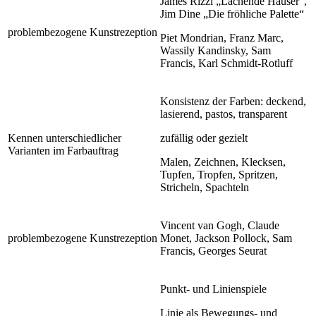
James Rizzi „Lachende Häuser“,
Jim Dine „Die fröhliche Palette“
problembezogene Kunstrezeption
Piet Mondrian, Franz Marc,
Wassily Kandinsky, Sam
Francis, Karl Schmidt-Rotluff
Konsistenz der Farben: deckend,
lasierend, pastos, transparent
Kennen unterschiedlicher
zufällig oder gezielt
Varianten im Farbauftrag
Malen, Zeichnen, Klecksen,
Tupfen, Tropfen, Spritzen,
Stricheln, Spachteln
Vincent van Gogh, Claude
problembezogene Kunstrezeption
Monet, Jackson Pollock, Sam
Francis, Georges Seurat
Punkt- und Linienspiele
Linie als Bewegungs- und