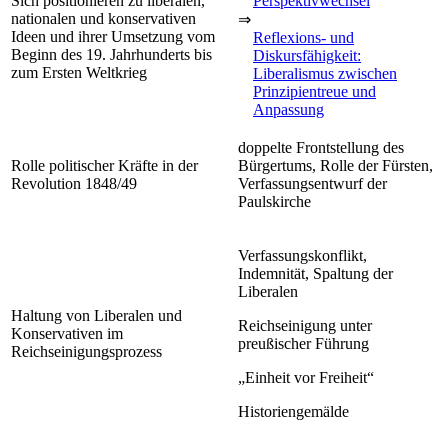
Sich positionieren zu liberalen,
Perspektivwechsel
nationalen und konservativen
⇒
Ideen und ihrer Umsetzung vom
Reflexions- und
Beginn des 19. Jahrhunderts bis
Diskursfähigkeit:
zum Ersten Weltkrieg
Liberalismus zwischen
Prinzipientreue und
Anpassung
doppelte Frontstellung des
Rolle politischer Kräfte in der
Bürgertums, Rolle der Fürsten,
Revolution 1848/49
Verfassungsentwurf der
Paulskirche
Verfassungskonflikt,
Indemnität, Spaltung der
Liberalen
Haltung von Liberalen und
Reichseinigung unter
Konservativen im
preußischer Führung
Reichseinigungsprozess
„Einheit vor Freiheit“
Historiengemälde