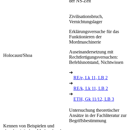
der NS-Zeit
Zivilisationsbruch,
Vernichtungslager
Erklärungsversuche für das
Funktionieren der
Mordmaschinerie
Auseinandersetzung mit
Holocaust/Shoa
Rechtfertigungsversuchen:
Befehlsnotstand, Nichtwissen
➔
RE/e, Lk 11, LB 2
➔
RE/k, Lk 11, LB 2
➔
ETH, Gk 11/12, LB 3
Untersuchung theoretischer
Ansätze in der Fachliteratur zur
Begriffsbestimmung
Kennen von Beispielen und