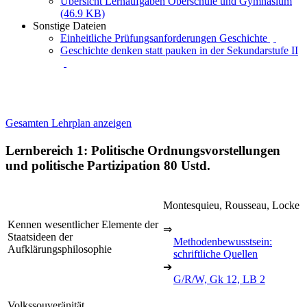
Übersicht Lernaufgaben Oberschule und Gymnasium
(46.9 KB)
Sonstige Dateien
Einheitliche Prüfungsanforderungen Geschichte
Geschichte denken statt pauken in der Sekundarstufe II
Gesamten Lehrplan anzeigen
Lernbereich 1: Politische Ordnungsvorstellungen
und politische Partizipation
80 Ustd.
Montesquieu, Rousseau, Locke
Kennen wesentlicher Elemente der
⇒
Staatsideen der
Methodenbewusstsein:
Aufklärungsphilosophie
schriftliche Quellen
➔
G/R/W, Gk 12, LB 2
Volkssouveränität