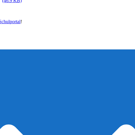
(46.9 KB)
chulportal
!