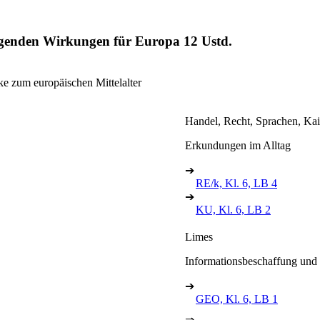
prägenden Wirkungen für Europa
12 Ustd.
e zum europäischen Mittelalter
Handel, Recht, Sprachen, Kai
Erkundungen im Alltag
➔
RE/k, Kl. 6, LB 4
➔
KU, Kl. 6, LB 2
Limes
Informationsbeschaffung und 
➔
GEO, Kl. 6, LB 1
⇒