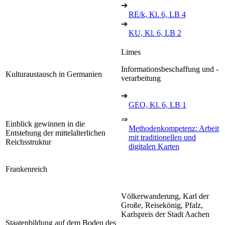
➔
RE/k, Kl. 6, LB 4
➔
KU, Kl. 6, LB 2
Limes
Informationsbeschaffung und -
Kulturaustausch in Germanien
verarbeitung
➔
GEO, Kl. 6, LB 1
⇒
Einblick gewinnen in die
Methodenkompetenz: Arbeit
Entstehung der mittelalterlichen
mit traditionellen und
Reichsstruktur
digitalen Karten
Frankenreich
Völkerwanderung, Karl der
Große, Reisekönig, Pfalz,
Karlspreis der Stadt Aachen
Staatenbildung auf dem Boden des