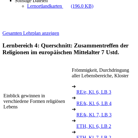
Sonstige Dateien
Lernortlandkarten
(196.0 KB)
Gesamten Lehrplan anzeigen
Lernbereich 4: Querschnitt: Zusammentreffen der
Religionen im europäischen Mittelalter
7 Ustd.
Frömmigkeit, Durchdringung
aller Lebensbereiche, Kloster
➔
RE/e, Kl. 6, LB 3
Einblick gewinnen in
➔
verschiedene Formen religiösen
RE/k, Kl. 6, LB 4
Lebens
➔
RE/k, Kl. 7, LB 3
➔
ETH, Kl. 6, LB 2
➔
ETH, Kl. 7, LB 2