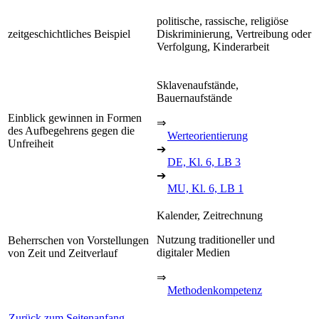
politische, rassische, religiöse
zeitgeschichtliches Beispiel
Diskriminierung, Vertreibung oder
Verfolgung, Kinderarbeit
Sklavenaufstände,
Bauernaufstände
Einblick gewinnen in Formen
⇒
des Aufbegehrens gegen die
Werteorientierung
Unfreiheit
➔
DE, Kl. 6, LB 3
➔
MU, Kl. 6, LB 1
Kalender, Zeitrechnung
Nutzung traditioneller und
Beherrschen von Vorstellungen
digitaler Medien
von Zeit und Zeitverlauf
⇒
Methodenkompetenz
Zurück zum Seitenanfang