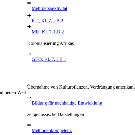
⇒
Mehrperspektivität
➔
KU, Kl. 7, LB 2
➔
MU, Kl. 7, LB 2
Kolonialisierung Afrikas
➔
GEO, Kl. 7, LB 1
Übernahme von Kulturpflanzen, Verdrängung amerikanis
nd neuen Welt
⇒
Bildung für nachhaltige Entwicklung
zeitgenössische Darstellungen
⇒
Methodenkompetenz