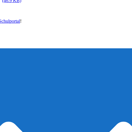
(46.9 KB)
chulportal
!