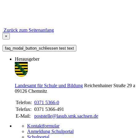
Zurück zum Seitenanfang
×
faq_modal_button_schliessen test text
Herausgeber
Landesamt für Schule und Bildung
Reichenhainer Straße 29 a
09126
Chemnitz
Telefon:
0371 5366-0
Telefax:
0371 5366-491
E-Mail:
poststelle@lasub.smk.sachsen.de
Kontaktformular
Anmeldung Schulportal
Schulportal