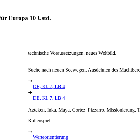
 für Europa
10 Ustd.
technische Voraussetzungen, neues Weltbild,
Suche nach neuen Seewegen, Ausdehnen des Machtbere
➔
DE, Kl. 7, LB 4
➔
DE, Kl. 7, LB 4
Azteken, Inka, Maya, Cortez, Pizzarro, Missionierung, 
Rollenspiel
⇒
Werteorientierung