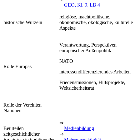
GEO, Kl. 9, LB 4
religiöse, machtpolitische,
historische Wurzeln
ökonomische, ökologische, kulturelle
Aspekte
Verantwortung, Perspektiven
europäischer Außenpolitik
NATO
Rolle Europas
interessendifferenzierendes Arbeiten
Friedensmissionen, Hilfsprojekte,
Weltsicherheitsrat
Rolle der Vereinten
Nationen
⇒
Beurteilen
Medienbildung
zeitgeschichtlicher
⇒
Ereignisse in traditionellen
Mehrperspektivität