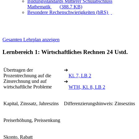
Bildungsstandards Mittlerer Schulabschluss
Mathematik
(388.7 KB)
Besondere Rechenschwierigkeiten (bRS)
Gesamten Lehrplan anzeigen
Lernbereich 1: Wirtschaftliches Rechnen
24 Ustd.
Übertragen der
➔
Prozentrechnung auf die
Kl. 7, LB 2
Zinsrechnung und auf
➔
wirtschaftliche Probleme
WTH, Kl. 8, LB 2
Kapital, Zinssatz, Jahreszins
Differenzierungshinweis: Zinseszins
Preiserhöhung, Preissenkung
Skonto, Rabatt