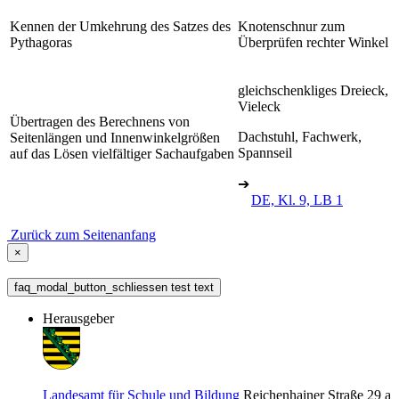
Kennen der Umkehrung des Satzes des
Knotenschnur zum
Pythagoras
Überprüfen rechter Winkel
gleichschenkliges Dreieck,
Vieleck
Übertragen des Berechnens von
Dachstuhl, Fachwerk,
Seitenlängen und Innenwinkelgrößen
Spannseil
auf das Lösen vielfältiger Sachaufgaben
➔
DE, Kl. 9, LB 1
Zurück zum Seitenanfang
×
faq_modal_button_schliessen test text
Herausgeber
Landesamt für Schule und Bildung
Reichenhainer Straße 29 a