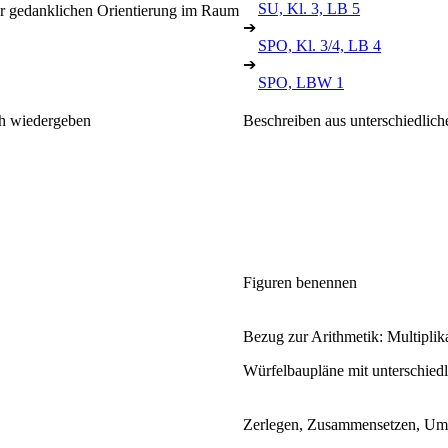
SU, Kl. 3, LB 5
ur gedanklichen Orientierung im Raum
➔
SPO, Kl. 3/4, LB 4
➔
SPO, LBW 1
ch wiedergeben
Beschreiben aus unterschiedlic
Figuren benennen
Bezug zur Arithmetik: Multiplik
Würfelbaupläne mit unterschiedl
Zerlegen, Zusammensetzen, U