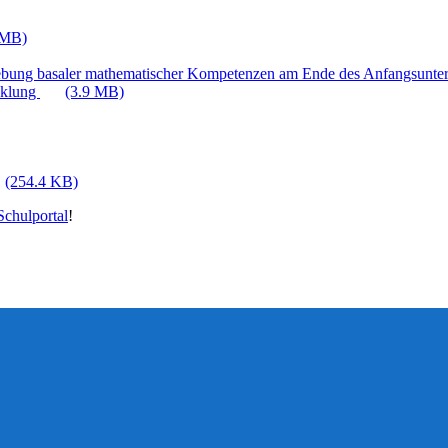
 MB)
ebung basaler mathematischer Kompetenzen am Ende des Anfangsunter
cklung
(3.9 MB)
(254.4 KB)
chulportal
!