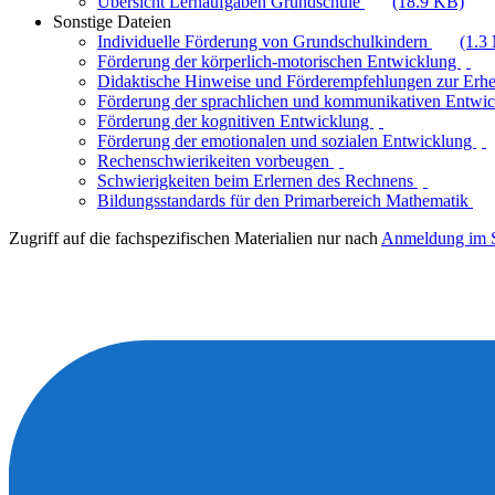
Übersicht Lernaufgaben Grundschule
(18.9 KB)
Sonstige Dateien
Individuelle Förderung von Grundschulkindern
(1.3
Förderung der körperlich-motorischen Entwicklung
Didaktische Hinweise und Förderempfehlungen zur Erh
Förderung der sprachlichen und kommunikativen Entwi
Förderung der kognitiven Entwicklung
Förderung der emotionalen und sozialen Entwicklung
Rechenschwierikeiten vorbeugen
Schwierigkeiten beim Erlernen des Rechnens
Bildungsstandards für den Primarbereich Mathematik
Zugriff auf die fachspezifischen Materialien nur nach
Anmeldung im S