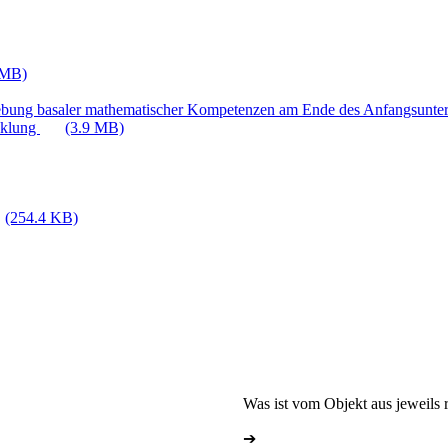
 MB)
ebung basaler mathematischer Kompetenzen am Ende des Anfangsunter
cklung
(3.9 MB)
(254.4 KB)
Was ist vom Objekt aus jeweils r
➔