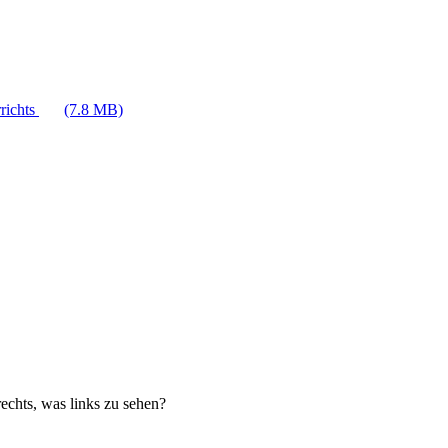
richts
(7.8 MB)
echts, was links zu sehen?