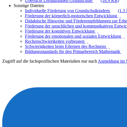
Übersicht Lernaufgaben Grundschule
(18.9 KB)
Sonstige Dateien
Individuelle Förderung von Grundschulkindern
(1.3
Förderung der körperlich-motorischen Entwicklung
Didaktische Hinweise und Förderempfehlungen zur Erh
Förderung der sprachlichen und kommunikativen Entwi
Förderung der kognitiven Entwicklung
Förderung der emotionalen und sozialen Entwicklung
Rechenschwierikeiten vorbeugen
Schwierigkeiten beim Erlernen des Rechnens
Bildungsstandards für den Primarbereich Mathematik
Zugriff auf die fachspezifischen Materialien nur nach
Anmeldung im S