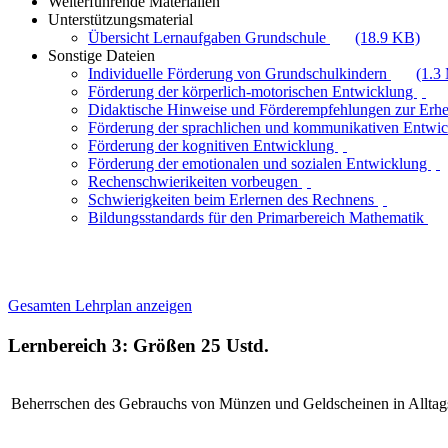
Weiterführende Materialien
Unterstützungsmaterial
Übersicht Lernaufgaben Grundschule
(18.9 KB)
Sonstige Dateien
Individuelle Förderung von Grundschulkindern
(1.3
Förderung der körperlich-motorischen Entwicklung
Didaktische Hinweise und Förderempfehlungen zur Erh
Förderung der sprachlichen und kommunikativen Entwi
Förderung der kognitiven Entwicklung
Förderung der emotionalen und sozialen Entwicklung
Rechenschwierikeiten vorbeugen
Schwierigkeiten beim Erlernen des Rechnens
Bildungsstandards für den Primarbereich Mathematik
Gesamten Lehrplan anzeigen
Lernbereich 3: Größen
25 Ustd.
Beherrschen des Gebrauchs von Münzen und Geldscheinen in Alltags