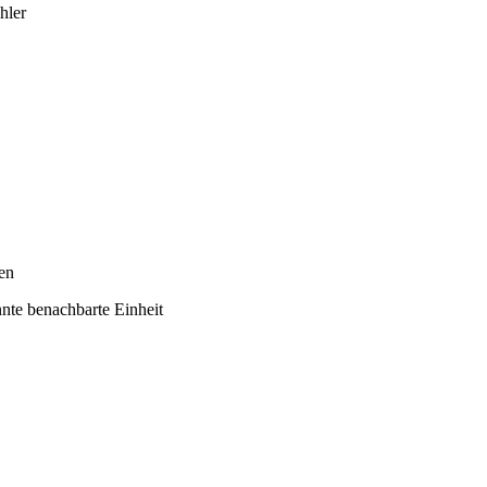
hler
en
nte benachbarte Einheit