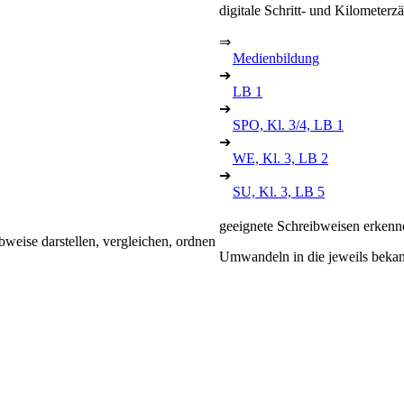
digitale Schritt- und Kilometerzä
⇒
Medienbildung
➔
LB 1
➔
SPO, Kl. 3/4, LB 1
➔
WE, Kl. 3, LB 2
➔
SU, Kl. 3, LB 5
geeignete Schreibweisen erkenn
weise darstellen, vergleichen, ordnen
Umwandeln in die jeweils bekan