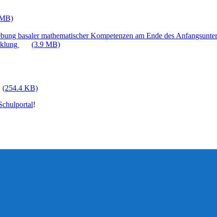
 MB)
ebung basaler mathematischer Kompetenzen am Ende des Anfangsunter
cklung
(3.9 MB)
(254.4 KB)
chulportal
!