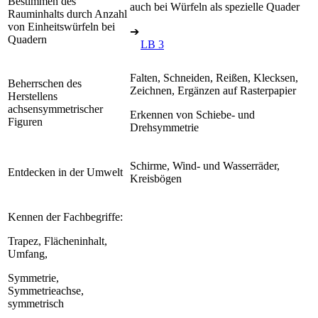
Bestimmen des
auch bei Würfeln als spezielle Quader
Rauminhalts durch Anzahl
von Einheitswürfeln bei
➔
Quadern
LB 3
Falten, Schneiden, Reißen, Klecksen,
Beherrschen des
Zeichnen, Ergänzen auf Rasterpapier
Herstellens
achsensymmetrischer
Erkennen von Schiebe- und
Figuren
Drehsymmetrie
Schirme, Wind- und Wasserräder,
Entdecken in der Umwelt
Kreisbögen
Kennen der Fachbegriffe:
Trapez, Flächeninhalt,
Umfang,
Symmetrie,
Symmetrieachse,
symmetrisch