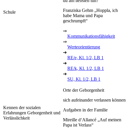
du am liebsten tun?
Franziska Gehm „Hoppla, ich
Schule
habe Mama und Papa
geschrumpft“
⇒
Kommunikationsfähigkeit
⇒
Werteorientierung
➔
RE/e, Kl. 1/2, LB 1
➔
RE/k, Kl. 1/2, LB 1
➔
SU, Kl. 1/2, LB 1
Orte der Geborgenheit
sich aufeinander verlassen können
Kennen der sozialen
Aufgaben in der Familie
Erfahrungen Geborgenheit und
Verlässlichkeit
Mireille d‘Allancé „Auf meinen
Papa ist Verlass“