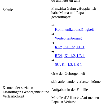
du am liebsten tun?
Franziska Gehm „Hoppla, ich
Schule
habe Mama und Papa
geschrumpft“
⇒
Kommunikationsfähigkeit
⇒
Werteorientierung
➔
RE/e, Kl. 1/2, LB 1
➔
RE/k, Kl. 1/2, LB 1
➔
SU, Kl. 1/2, LB 1
Orte der Geborgenheit
sich aufeinander verlassen können
Kennen der sozialen
Aufgaben in der Familie
Erfahrungen Geborgenheit und
Verlässlichkeit
Mireille d‘Allancé „Auf meinen
Papa ist Verlass“