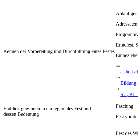
Ablauf gem
Adressaten
Programmvo
Erntefest, 
Kennen der Vorbereitung und Durchführung eines Festes
Einbeziehe
⇒
ästhetis
⇒
Bildung 
➔
SU, Kl. 
Fasching
Einblick gewinnen in ein regionales Fest und
dessen Bedeutung
Fest vor de
Fest des Wi