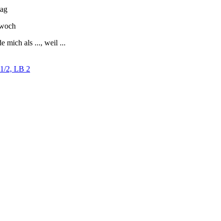
ag
twoch
e mich als ..., weil ...
1/2, LB 2