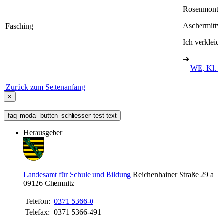
Rosenmont
Aschermit
Fasching
Ich verkleid
➔
WE, Kl. 
Zurück zum Seitenanfang
×
faq_modal_button_schliessen test text
Herausgeber
Landesamt für Schule und Bildung
Reichenhainer Straße 29 a
09126
Chemnitz
Telefon:
0371 5366-0
Telefax:
0371 5366-491