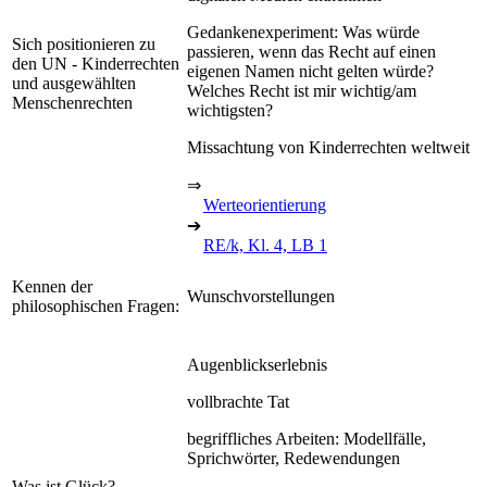
Gedankenexperiment: Was würde
Sich positionieren zu
passieren, wenn das Recht auf einen
den UN - Kinderrechten
eigenen Namen nicht gelten würde?
und ausgewählten
Welches Recht ist mir wichtig/am
Menschenrechten
wichtigsten?
Missachtung von Kinderrechten weltweit
⇒
Werteorientierung
➔
RE/k, Kl. 4, LB 1
Kennen der
Wunschvorstellungen
philosophischen Fragen:
Augenblickserlebnis
vollbrachte Tat
begriffliches Arbeiten: Modellfälle,
Sprichwörter, Redewendungen
Was ist Glück?