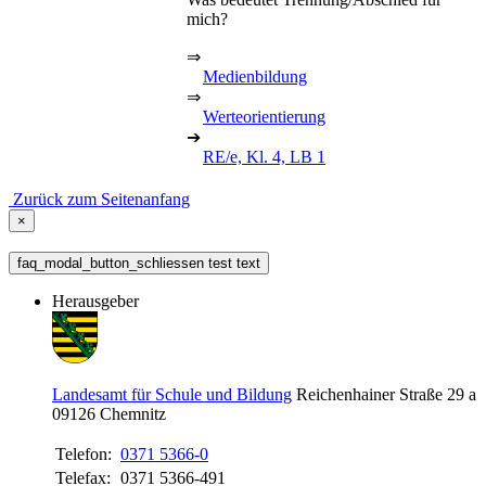
mich?
⇒
Medienbildung
⇒
Werteorientierung
➔
RE/e, Kl. 4, LB 1
Zurück zum Seitenanfang
×
faq_modal_button_schliessen test text
Herausgeber
Landesamt für Schule und Bildung
Reichenhainer Straße 29 a
09126
Chemnitz
Telefon:
0371 5366-0
Telefax:
0371 5366-491