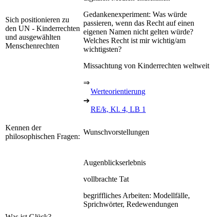
Gedankenexperiment: Was würde
Sich positionieren zu
passieren, wenn das Recht auf einen
den UN - Kinderrechten
eigenen Namen nicht gelten würde?
und ausgewählten
Welches Recht ist mir wichtig/am
Menschenrechten
wichtigsten?
Missachtung von Kinderrechten weltweit
⇒
Werteorientierung
➔
RE/k, Kl. 4, LB 1
Kennen der
Wunschvorstellungen
philosophischen Fragen:
Augenblickserlebnis
vollbrachte Tat
begriffliches Arbeiten: Modellfälle,
Sprichwörter, Redewendungen
Was ist Glück?