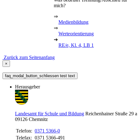
mich?
⇒
Medienbildung
⇒
Werteorientierung
➔
RE/e, Kl. 4, LB 1
Zurück zum Seitenanfang
×
faq_modal_button_schliessen test text
Herausgeber
Landesamt für Schule und Bildung
Reichenhainer Straße 29 a
09126
Chemnitz
Telefon:
0371 5366-0
Telefax:
0371 5366-491