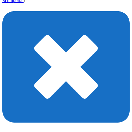
Schulportal
!