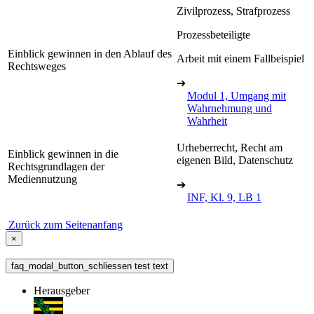
Zivilprozess, Strafprozess
Prozessbeteiligte
Einblick gewinnen in den Ablauf des
Arbeit mit einem Fallbeispiel
Rechtsweges
➔
Modul 1, Umgang mit
Wahrnehmung und
Wahrheit
Urheberrecht, Recht am
Einblick gewinnen in die
eigenen Bild, Datenschutz
Rechtsgrundlagen der
Mediennutzung
➔
INF, Kl. 9, LB 1
Zurück zum Seitenanfang
×
faq_modal_button_schliessen test text
Herausgeber