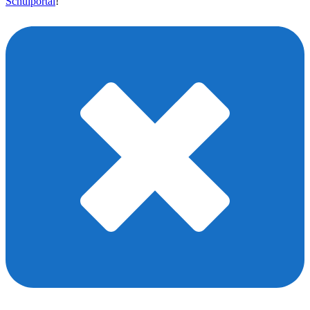
Schulportal
!