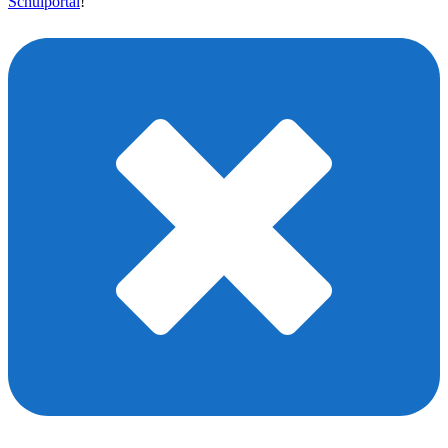
Schulportal
!