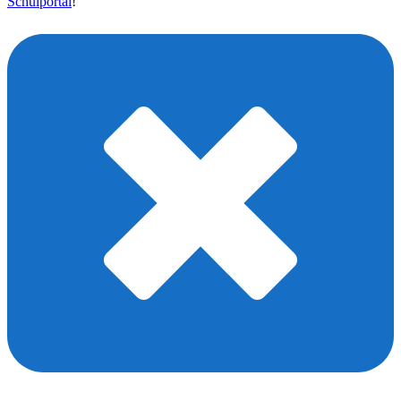
Schulportal
!