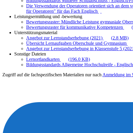
Bildungsstandards Mittlerer Schulabschluss - Englisch/F
Die Verwendung der Operatoren orientiert sich an dem 
für Operatoren" für das Fach Englisch
Leistungsermittlung und -bewertung
Bewertungsraster: Mündliche Leistung gymnasiale Ober
Bewertungsraster für kommunikative Kompetenzen
Unterstützungsmaterial
Angebot zur Lernstandserhebung (2021)
(2.8 MB)
Übersicht Lernaufgaben Oberschule und Gymnasium
Angebot zur Lernstandserhebung in Klassenstufe 5 (202
Sonstige Dateien
Lernortlandkarten
(196.0 KB)
Bildungsstandards Allgemeine Hochschulreife - Englisc
Zugriff auf die fachspezifischen Materialien nur nach
Anmeldung im S