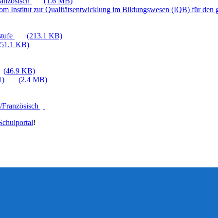
ranzösisch
(1.6 MB)
vom Institut zur Qualitätsentwicklung im Bildungswesen (IQB) für de
stufe
(213.1 KB)
(51.1 KB)
(46.9 KB)
1)
(2.4 MB)
h/Französisch
chulportal
!