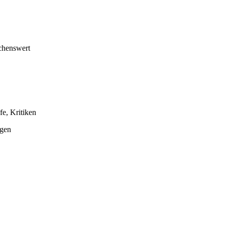
chenswert
e, Kritiken
ngen