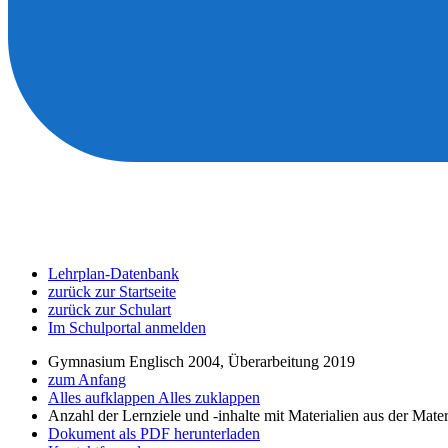
Lehrplan-Datenbank
zurück zur Startseite
zurück zur Schulart
Im Schulportal anmelden
Gymnasium Englisch 2004, Überarbeitung 2019
zum Anfang
Alles aufklappen
Alles zuklappen
Anzahl der Lernziele und -inhalte mit Materialien aus der Mate
Dokument als PDF herunterladen