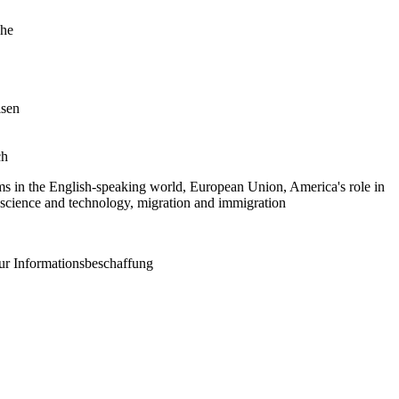
che
isen
ch
ms in the English-speaking world, European Union, America's role in
, science and technology, migration and immigration
zur Informationsbeschaffung