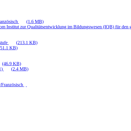
ranzösisch
(1.6 MB)
vom Institut zur Qualitätsentwicklung im Bildungswesen (IQB) für de
stufe
(213.1 KB)
(51.1 KB)
(46.9 KB)
1)
(2.4 MB)
h/Französisch